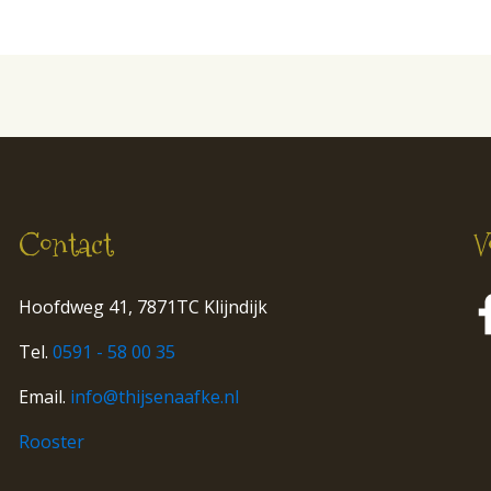
Contact
V
Hoofdweg 41, 7871TC Klijndijk
Tel.
0591 - 58 00 35
Email.
info@thijsenaafke.nl
Rooster