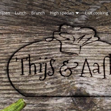
rijzen
Lunch
Brunch
High specials
Live cooking