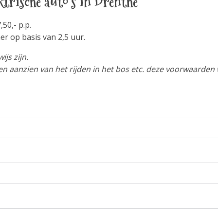
ktrische auto's in Drenthe
50,- p.p.
er op basis van 2,5 uur.
js zijn.
ten aanzien van het rijden in het bos etc. deze voorwaarde