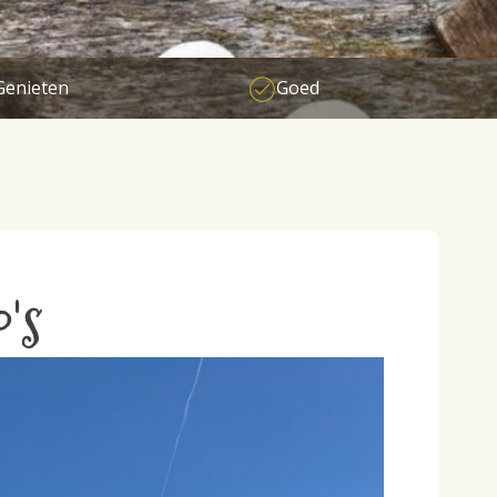
Genieten
Goed
o's