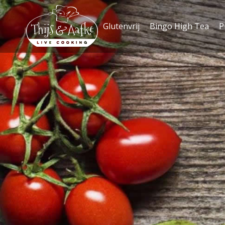
Glutenvrij
Bingo High Tea
P