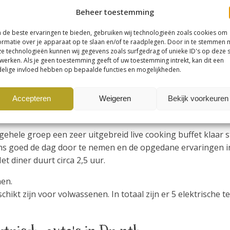
, bospaden en zandpaden en langs de vele mooie plekjes in 
Beheer toestemming
de beste ervaringen te bieden, gebruiken wij technologieën zoals cookies om
ormatie over je apparaat op te slaan en/of te raadplegen. Door in te stemmen 
e technologieën kunnen wij gegevens zoals surfgedrag of unieke ID's op deze s
werken. Als je geen toestemming geeft of uw toestemming intrekt, kan dit een
de buitenlucht. Het voordeel van deze excursie is dat ook m
elige invloed hebben op bepaalde functies en mogelijkheden.
normaal gesproken niet (meer) te belopen of te befietsen z
nier voort te bewegen in de bossen is het daarnaast ook e
Accepteren
Weigeren
Bekijk voorkeuren
derheden van de natuur, archeologie, cultuur en geschiedeni
gehele groep een zeer uitgebreid live cooking buffet klaar 
s goed de dag door te nemen en de opgedane ervaringen in 
t diner duurt circa 2,5 uur.
nen.
hikt zijn voor volwassenen. In totaal zijn er 5 elektrische t