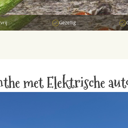
vrij
Gezellig
the met Elektrische aut