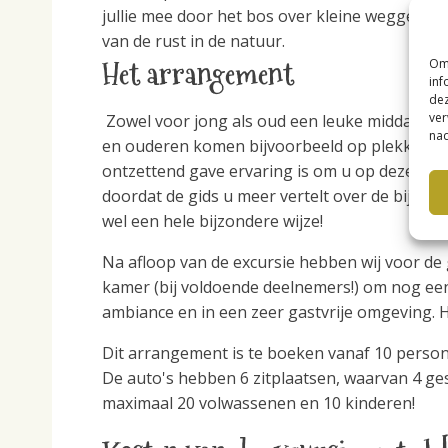
jullie mee door het bos over kleine weggetjes
van de rust in de natuur.
Het arrangement
Om 
inf
dez
ver
Zowel voor jong als oud een leuke middag in 
nad
en ouderen komen bijvoorbeeld op plekken die 
ontzettend gave ervaring is om u op deze ma
doordat de gids u meer vertelt over de bijzon
wel een hele bijzondere wijze!
Na afloop van de excursie hebben wij voor de 
kamer (bij voldoende deelnemers!) om nog een
ambiance en in een zeer gastvrije omgeving. He
Dit arrangement is te boeken vanaf 10 perso
De auto's hebben 6 zitplaatsen, waarvan 4 gesc
maximaal 20 volwassenen en 10 kinderen!