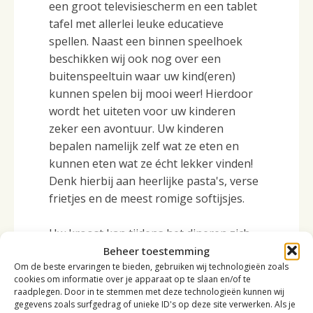
een groot televisiescherm en een tablet
tafel met allerlei leuke educatieve
spellen. Naast een binnen speelhoek
beschikken wij ook nog over een
buitenspeeltuin waar uw kind(eren)
kunnen spelen bij mooi weer! Hierdoor
wordt het uiteten voor uw kinderen
zeker een avontuur. Uw kinderen
bepalen namelijk zelf wat ze eten en
kunnen eten wat ze écht lekker vinden!
Denk hierbij aan heerlijke pasta's, verse
frietjes en de meest romige softijsjes.
Uw kroost kan tijdens het dineren zich
dus met genoeg opties vermaken, zo
Beheer toestemming
Om de beste ervaringen te bieden, gebruiken wij technologieën zoals
hoeven zij zich niet te vervelen. Dankzij
cookies om informatie over je apparaat op te slaan en/of te
de vele mogelijkheden voor kinderen zijn
raadplegen. Door in te stemmen met deze technologieën kunnen wij
wij al jaren hét kindvriendelijkste
gegevens zoals surfgedrag of unieke ID's op deze site verwerken. Als je